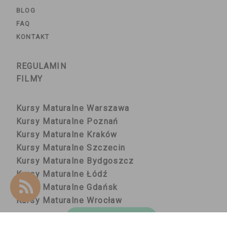
BLOG
FAQ
KONTAKT
REGULAMIN
FILMY
Kursy Maturalne Warszawa
Kursy Maturalne Poznań
Kursy Maturalne Kraków
Kursy Maturalne Szczecin
Kursy Maturalne Bydgoszcz
Kursy Maturalne Łódź
Kursy Maturalne Gdańsk
Kursy Maturalne Wrocław
ZALOGUJ SIĘ