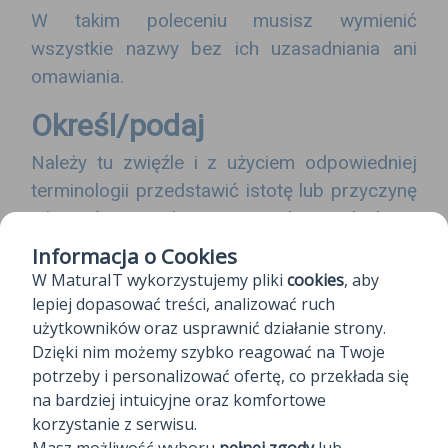
W takim poleceniu musisz wymienić
wszystkie nazwy bez ich uzasadniania ani
omawiania.
Określ/podaj
Należy tu zwięźle i z użyciem odpowiedniej
terminologii przedstawić istotę lub przyczynę
jakiegoś zjawiska. Nie wnikaj jednak w
szczegóły.
Informacja o Cookies
W MaturaIT wykorzystujemy pliki
cookies
, aby
Opisz
lepiej dopasować treści, analizować ruch
użytkowników oraz usprawnić działanie strony.
To pytanie wymaga krótkiego przedstawienia
Dzięki nim możemy szybko reagować na Twoje
zagadnienia z dokładnym opisem przebiegu
potrzeby i personalizować ofertę, co przekłada się
procesu lub budowy (na przykład organizmu
na bardziej intuicyjne oraz komfortowe
czy narządu). Pamiętaj o zachowaniu
korzystanie z serwisu.
odpowiedniej terminologii. Nie jest tu
Masz możliwość wyboru
pełnej zgody
lub