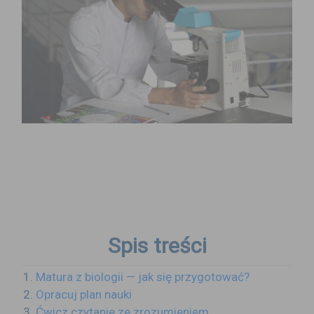
Spis treści
Matura z biologii — jak się przygotować?
Opracuj plan nauki
Ćwicz czytanie ze zrozumieniem