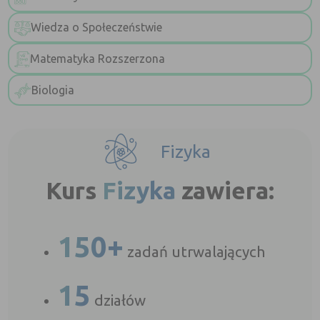
Wiedza o Społeczeństwie
Matematyka Rozszerzona
Biologia
Fizyka
Kurs
Fizyka
zawiera:
150+
zadań utrwalających
15
działów