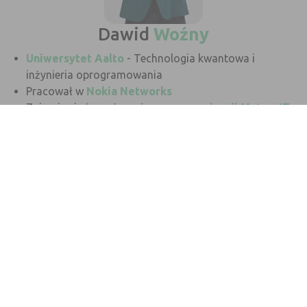
Dawid
Woźny
Uniwersytet Aalto
- Technologia kwantowa i
inżynieria oprogramowania
Pracował w
Nokia Networks
Zajmuje się
koordynacją prac organizacji MaturaIT
Dominik
Łasiński