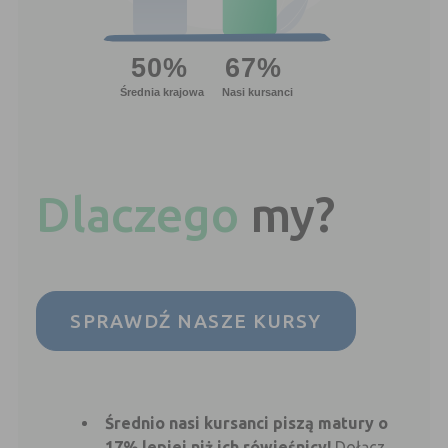
Dlaczego
my?
SPRAWDŹ NASZE KURSY
Średnio nasi kursanci piszą matury o
17% lepiej niż ich rówieśnicy!
Dołącz