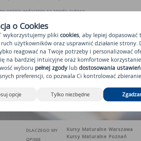
my opinie wyłącznie za zgodą autora.
cja o Cookies
kujemy na platformie opinii sponsorowanych.
 wykorzystujemy pliki
cookies
, aby lepiej dopasować t
my na platformie opinie, które uznamy za konstruktywne lu
 ruch użytkowników oraz usprawnić działanie strony. 
bko reagować na Twoje potrzeby i personalizować ofe
ii może w każdej chwili zażyczyć sobie ukrycia jego opinii z
ię na bardziej intuicyjne oraz komfortowe korzystanie
l
iwość wyboru
pełnej zgody
lub
dostosowania ustawień
łać do weryfikacji opinię na temat kursu lub platformy wysta
nych preferencji, co pozwala Ci kontrolować zbierani
 na adres biuro@maturait.pl wraz ze swoim imieniem i nazwis
mail, używanym jako identyfikator kursanta na platformie 
suj opcje
Tylko niezbędne
Zgadzam
Kursy Maturalne Warszawa
DLACZEGO MY
Kursy Maturalne Poznań
OPINIE