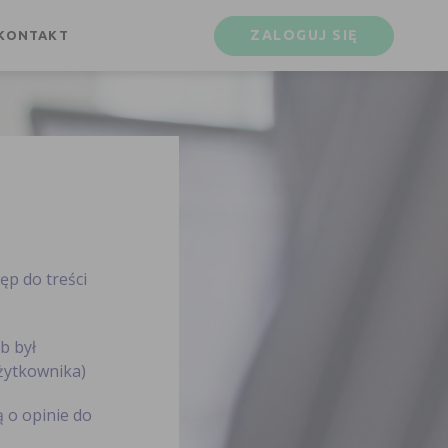
ZALOGUJ SIĘ
KONTAKT
ęp do treści
b był
żytkownika)
 o opinie do