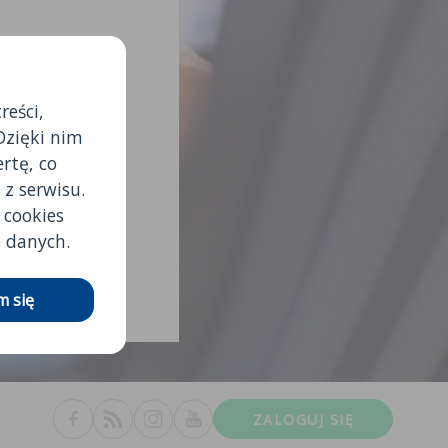
reści,
b pozytywne.
Dzięki nim
rtę, co
e strony
 z serwisu.
cookies
rczy przesłać
e danych.
kiem, oraz
MaturaIT.
 się
ZALOGUJ SIĘ