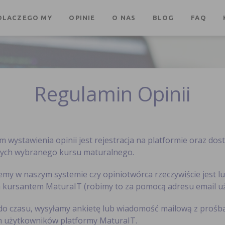
DLACZEGO MY
OPINIE
O NAS
BLOG
FAQ
Regulamin Opinii
 wystawienia opinii jest rejestracja na platformie oraz dost
nych wybranego kursu maturalnego.
emy w naszym systemie czy opiniotwórca rzeczywiście jest lu
kursantem MaturaIT (robimy to za pomocą adresu email u
do czasu, wysyłamy ankietę lub wiadomość mailową z prośbą
 użytkowników platformy MaturaIT.