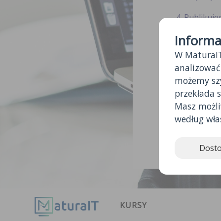
Publikuje
Informa
Nie publi
W MaturaIT
Publikuje
analizować
możemy szy
Autor opin
przekłada s
maturait.p
Masz możl
Aby przes
według włas
jej treść
adresem e
Dosto
KURSY