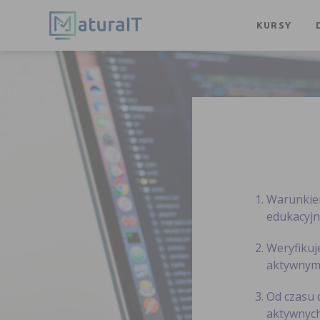
KURSY
Warunkiem
edukacyj
Weryfikuj
aktywnym 
Od czasu 
aktywnych